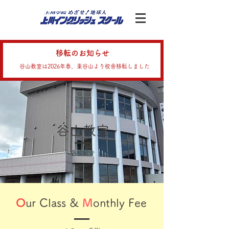
移転のお知らせ
谷山教室は2026年春、東谷山より校舎移転しました
谷山教室
各校紹介
O
ur Class &
M
onthly Fee