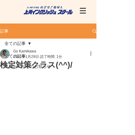
記事
全ての記事
Go Kamikawa
全ての記事
2021年1月29日
読了時間: 1分
検定対策クラス(^^)/
スクールからのお知らせ