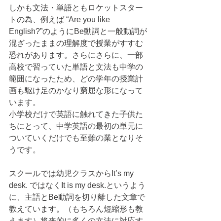
しかも文法・単語ともロケットスター
トの為、例えば “Are you like 
English?”のようにBe動詞と一般動詞が
混ざったままの理解度で授業がすすむ
恐れがあります。さらにさらに、一部
高校で習っていた単語と文法も中学の
範囲になったため、どの学年の授業計
画も駆け足のかなり窮屈な形になって
います。
小学校だけで英語に触れてきた子供た
ちにとって、中学英語の最初の単元に
ついていくだけでも至難の業となりそ
うです。
スクールでは幼児クラスからIt’s my 
desk. ではなくIt is my desk.というよう
に、主語とBe動詞を切り離した文章で
教えています。（もちろん短縮形も教
えます）将来的に多くの文法に対応す