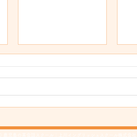
共通
へ
いよ
結果
あり
とは
谷山教室移転のお知らせ
にヘ
本当
うな
週伸
れた
© 鹿児島の英会話スクール：上川イングリッシュスクール株式会社