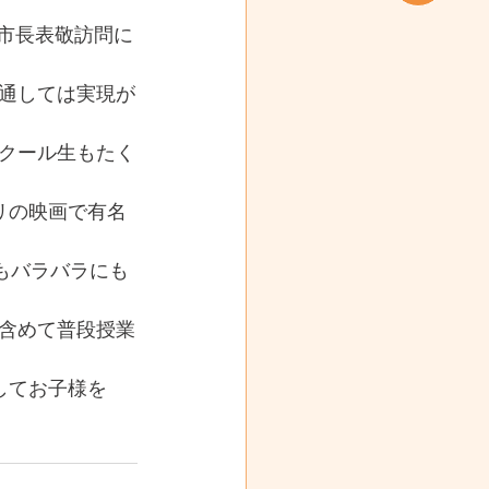
市長表敬訪問に
通しては実現が
クール生もたく
リの映画で有名
もバラバラにも
含めて普段授業
してお子様を